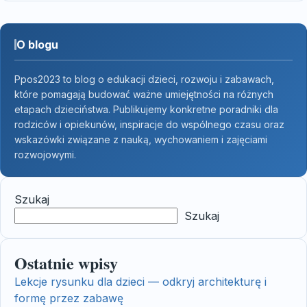
O blogu
Ppos2023 to blog o edukacji dzieci, rozwoju i zabawach,
które pomagają budować ważne umiejętności na różnych
etapach dzieciństwa. Publikujemy konkretne poradniki dla
rodziców i opiekunów, inspiracje do wspólnego czasu oraz
wskazówki związane z nauką, wychowaniem i zajęciami
rozwojowymi.
Szukaj
Szukaj
Ostatnie wpisy
Lekcje rysunku dla dzieci — odkryj architekturę i
formę przez zabawę