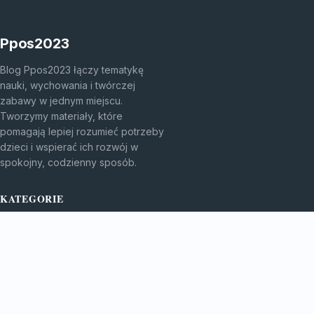
Ppos2023
Blog Ppos2023 łączy tematykę
nauki, wychowania i twórczej
zabawy w jednym miejscu.
Tworzymy materiały, które
pomagają lepiej rozumieć potrzeby
dzieci i wspierać ich rozwój w
spokojny, codzienny sposób.
KATEGORIE
Bez kategorii
Edukacja I Rozwój
TEMATY
Świat Malucha