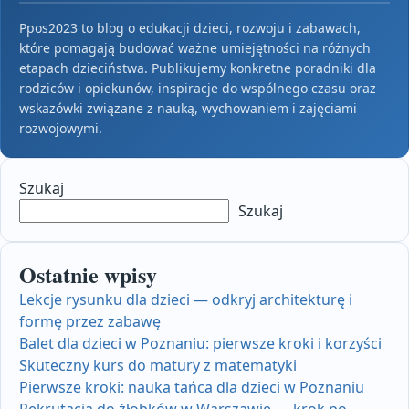
Ppos2023 to blog o edukacji dzieci, rozwoju i zabawach,
które pomagają budować ważne umiejętności na różnych
etapach dzieciństwa. Publikujemy konkretne poradniki dla
rodziców i opiekunów, inspiracje do wspólnego czasu oraz
wskazówki związane z nauką, wychowaniem i zajęciami
rozwojowymi.
Szukaj
Szukaj
Ostatnie wpisy
Lekcje rysunku dla dzieci — odkryj architekturę i
formę przez zabawę
Balet dla dzieci w Poznaniu: pierwsze kroki i korzyści
Skuteczny kurs do matury z matematyki
Pierwsze kroki: nauka tańca dla dzieci w Poznaniu
Rekrutacja do żłobków w Warszawie — krok po