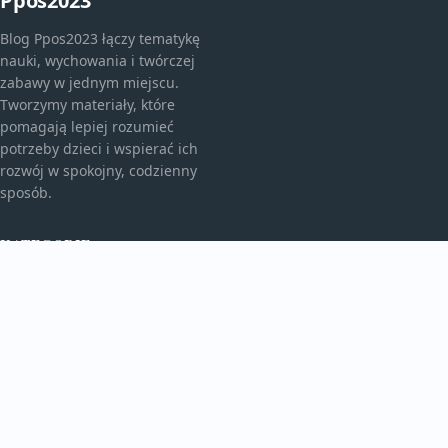
Ppos2023
Blog Ppos2023 łączy tematykę
nauki, wychowania i twórczej
zabawy w jednym miejscu.
Tworzymy materiały, które
pomagają lepiej rozumieć
potrzeby dzieci i wspierać ich
rozwój w spokojny, codzienny
sposób.
KATEGORIE
Bez kategorii
Edukacja I Rozwój
TEMATY
Świat Malucha
Zabawa I Kreatywność