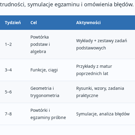
trudności, symulacje egzaminu i omówienia błędów.
Tydzień
Cel
Aktywności
Powtórka
Wykłady + zestawy zadań
1–2
podstaw i
podstawowych
algebra
Przykłady z matur
3–4
Funkcje, ciągi
poprzednich lat
Geometria i
Rysunki, wzory, zadania
5–6
trygonometria
praktyczne
Powtórki i
7–8
Symulacje, analiza błędów
egzaminy próbne