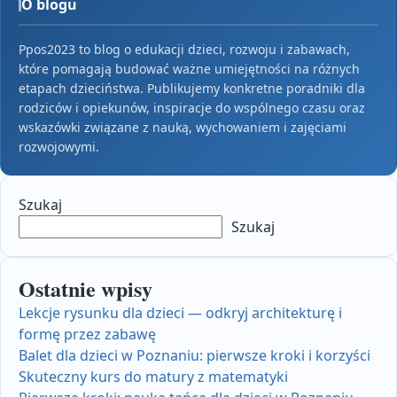
O blogu
Ppos2023 to blog o edukacji dzieci, rozwoju i zabawach,
które pomagają budować ważne umiejętności na różnych
etapach dzieciństwa. Publikujemy konkretne poradniki dla
rodziców i opiekunów, inspiracje do wspólnego czasu oraz
wskazówki związane z nauką, wychowaniem i zajęciami
rozwojowymi.
Szukaj
Szukaj
Ostatnie wpisy
Lekcje rysunku dla dzieci — odkryj architekturę i
formę przez zabawę
Balet dla dzieci w Poznaniu: pierwsze kroki i korzyści
Skuteczny kurs do matury z matematyki