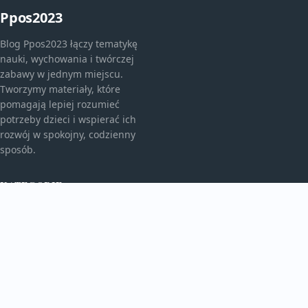
Ppos2023
Blog Ppos2023 łączy tematykę
nauki, wychowania i twórczej
zabawy w jednym miejscu.
Tworzymy materiały, które
pomagają lepiej rozumieć
potrzeby dzieci i wspierać ich
rozwój w spokojny, codzienny
sposób.
KATEGORIE
Bez kategorii
Edukacja I Rozwój
TEMATY
Świat Malucha