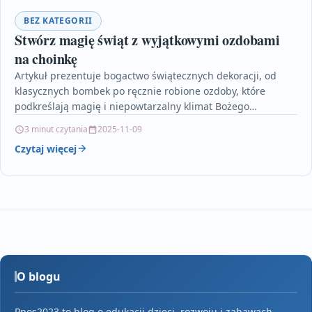
BEZ KATEGORII
Stwórz magię świąt z wyjątkowymi ozdobami
na choinkę
Artykuł prezentuje bogactwo świątecznych dekoracji, od
klasycznych bombek po ręcznie robione ozdoby, które
podkreślają magię i niepowtarzalny klimat Bożego
Narodzenia. Autor zwraca uwagę na…
3 minut czytania
2025-11-09
Czytaj więcej
O blogu
Ppos2023 to blog o edukacji dzieci, rozwoju i zabawach,