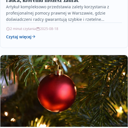
Artykuł kompleksowo przedstawia zalety korzystania z
profesjonalnej pomocy prawnej w Warszawie, gdzie
doświadczeni radcy gwarantują szybkie i rzetelne
rozwiązania nawet w najtrudniejszych sytuacjach. Tekst…
2 minut czytania
2025-08-18
Czytaj więcej