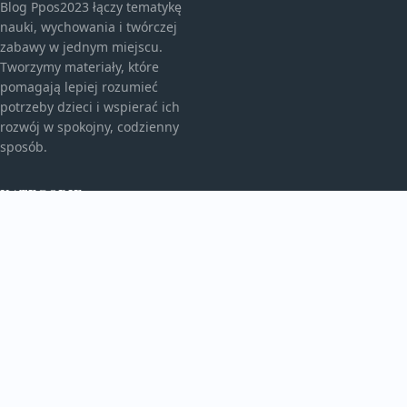
Blog Ppos2023 łączy tematykę
nauki, wychowania i twórczej
zabawy w jednym miejscu.
Tworzymy materiały, które
pomagają lepiej rozumieć
potrzeby dzieci i wspierać ich
rozwój w spokojny, codzienny
sposób.
KATEGORIE
Bez kategorii
Edukacja I Rozwój
TEMATY
Świat Malucha
Zabawa I Kreatywność