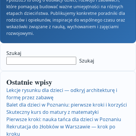
które pomagają budować ważne umiejętności na różnych
etapach dzieciństwa. Publikujemy konkretne poradniki dla
rodziców i opiekunów, inspiracje do wspólnego czasu oraz
wskazówki związane z nauką, wychowaniem i zajęciami
rozwojowymi.
Szukaj
Szukaj
Ostatnie wpisy
Lekcje rysunku dla dzieci — odkryj architekturę i
formę przez zabawę
Balet dla dzieci w Poznaniu: pierwsze kroki i korzyści
Skuteczny kurs do matury z matematyki
Pierwsze kroki: nauka tańca dla dzieci w Poznaniu
Rekrutacja do żłobków w Warszawie — krok po
kroku