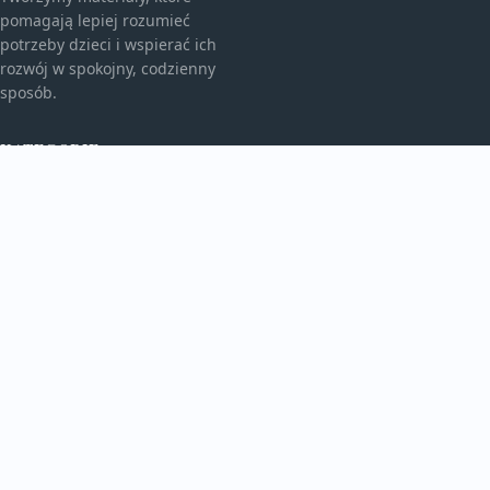
pomagają lepiej rozumieć
potrzeby dzieci i wspierać ich
rozwój w spokojny, codzienny
sposób.
KATEGORIE
Bez kategorii
Edukacja I Rozwój
TEMATY
Świat Malucha
Zabawa I Kreatywność
WIĘCEJ