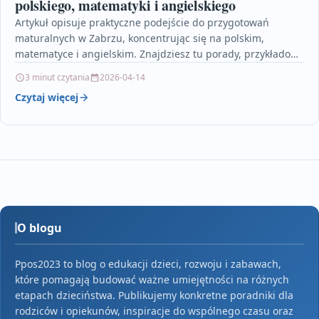
polskiego, matematyki i angielskiego
Artykuł opisuje praktyczne podejście do przygotowań
maturalnych w Zabrzu, koncentrując się na polskim,
matematyce i angielskim. Znajdziesz tu porady, przykładowy
program i wskazówki, jak…
3 minut czytania
2026-04-14
Czytaj więcej
O blogu
Ppos2023 to blog o edukacji dzieci, rozwoju i zabawach,
które pomagają budować ważne umiejętności na różnych
etapach dzieciństwa. Publikujemy konkretne poradniki dla
rodziców i opiekunów, inspiracje do wspólnego czasu oraz