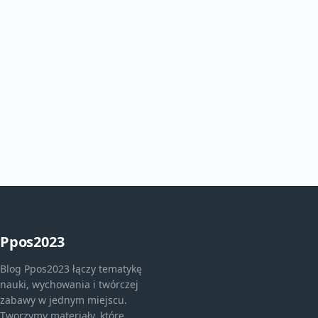
Ppos2023
Blog Ppos2023 łączy tematykę
nauki, wychowania i twórczej
zabawy w jednym miejscu.
Tworzymy materiały, które