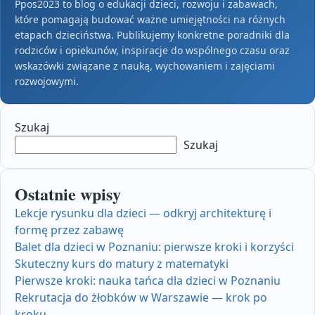
Ppos2023 to blog o edukacji dzieci, rozwoju i zabawach,
które pomagają budować ważne umiejętności na różnych
etapach dzieciństwa. Publikujemy konkretne poradniki dla
rodziców i opiekunów, inspiracje do wspólnego czasu oraz
wskazówki związane z nauką, wychowaniem i zajęciami
rozwojowymi.
Szukaj
Szukaj
Ostatnie wpisy
Lekcje rysunku dla dzieci — odkryj architekturę i
formę przez zabawę
Balet dla dzieci w Poznaniu: pierwsze kroki i korzyści
Skuteczny kurs do matury z matematyki
Pierwsze kroki: nauka tańca dla dzieci w Poznaniu
Rekrutacja do żłobków w Warszawie — krok po
kroku