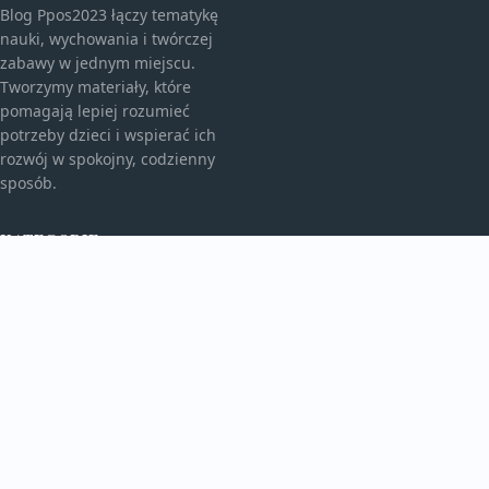
Blog Ppos2023 łączy tematykę
nauki, wychowania i twórczej
zabawy w jednym miejscu.
Tworzymy materiały, które
pomagają lepiej rozumieć
potrzeby dzieci i wspierać ich
rozwój w spokojny, codzienny
sposób.
KATEGORIE
Bez kategorii
Edukacja I Rozwój
TEMATY
Świat Malucha
Zabawa I Kreatywność